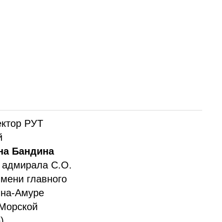
России и
роприятии
рганизаторами
Т (МИИТ), член-
в и
ектор РУТ
й
на Бандина
и адмирала С.О.
имени главного
-на-Амуре
 Морской
).