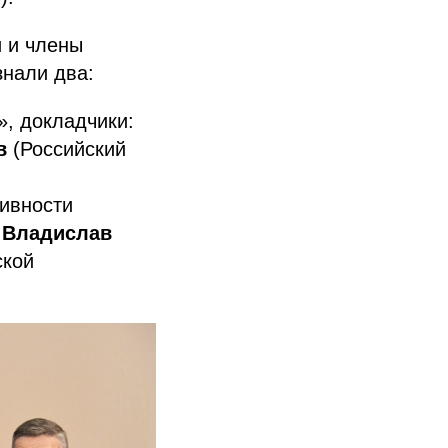
и и члены
знали два:
», докладчики:
в
(Российский
ивности
:
Владислав
ской