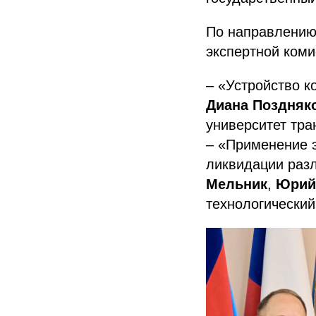
По направлению 
экспертной ком
– «Устройство к
Диана Поздняк
университет тра
– «Применение 
ликвидации раз
Мельник
,
Юрий
технологический