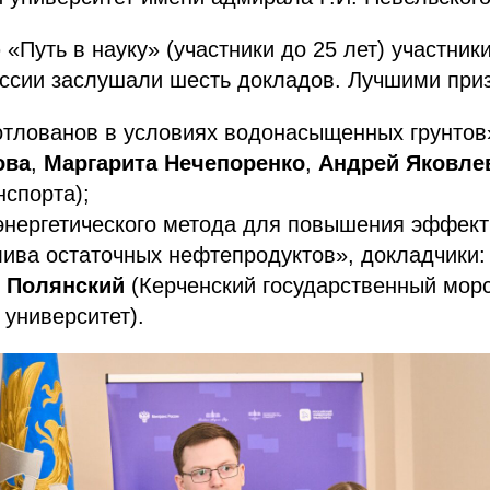
«Путь в науку» (участники до 25 лет) участник
иссии заслушали шесть докладов. Лучшими при
отлованов в условиях водонасыщенных грунтов
ова
,
Маргарита Нечепоренко
,
Андрей Яковле
нспорта);
энергетического метода для повышения эффект
лива остаточных нефтепродуктов», докладчики
 Полянский
(Керченский государственный мор
 университет).