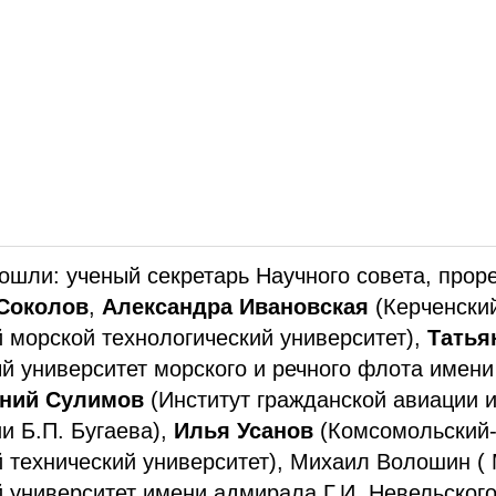
нференция проходит при поддержке Минтранса 
а РАН «Окружающая среда и транспорт». На ме
ы лучших докладов из вузов, выступивших соо
ской конференции.
ленарного заседания научный руководитель РУ
 РАН
Игорь Розенберг
поздравил всех участнико
 проделанную работу.
ошли: ученый секретарь Научного совета, прор
 Соколов
,
Александра Ивановская
(Керченски
 морской технологический университет),
Татья
й университет морского и речного флота имен
ений Сулимов
(Институт гражданской авиации 
и Б.П. Бугаева),
Илья Усанов
(Комсомольский
 технический университет), Михаил Волошин (
 университет имени адмирала Г.И. Невельского