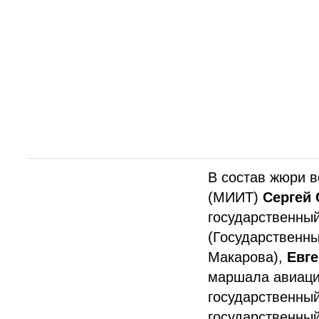
транспорта. Ко
Научного совет
выступили автор
научно-практиче
Председатель п
корреспондент
поблагодарил за
В состав жюри в
(МИИТ)
Сергей
государственный
(Государственны
Макарова),
Евг
маршала авиаци
государственный
государственный