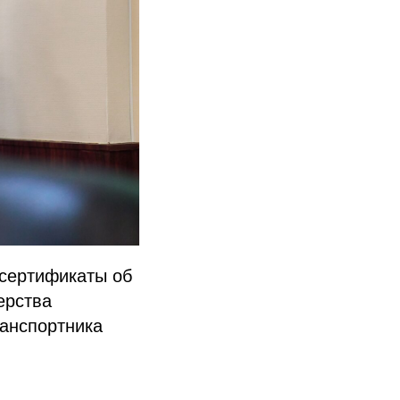
 сертификаты об
ерства
ранспортника