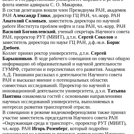
флота имени адмирала С. О. Макарова.
В состав делегации вошли член Президиума РАН, академик
РАН
Александр Глико
, директор ГЦ РАН, чл.-корр. РАН
Анатолий Соловьев
, заместитель директора по научной
работе Института проблем нефти и газа РАН, чл.-корр. РАН
Василий Богоявленский
, ученый секретарь Научного совета
РАН, проректор РУТ (МИИТ), д.т.н.
Сергей Соколов
и
заместитель директора по науке ГЦ РАН, д.ф.-м.н.
Борис
Дзебоев
.
Коллег принял ректор университета, д.т.н.
Сергей
Барышников
. В ходе рабочего совещания он озвучил общую
информацию об образовательной и научной деятельности
ГУМРФ, стратегии и перспективах его развития. Академик
А.Д. Гвишиани рассказал о деятельности Научного совета
РАН и высказал мнение о потенциальных областях
совместных исследований. Проректор по научной и
инновационной деятельности университета, д.э.н.
Татьяна
Пантина
ознакомила гостей с основными направлениями
научных исследований университета, выполняемых в
интересах развития транспортной отрасли.
В совещании в режиме видеоконференцсвязи также принял
участие заместитель председателя Научного совета РАН
«Окружающая среда и транспорт», проректор РУТ (МИИТ),
чл.-корр. РАН
Игорь Розенберг
, который подробно
остановился на ключевых проектах деятельности Научного