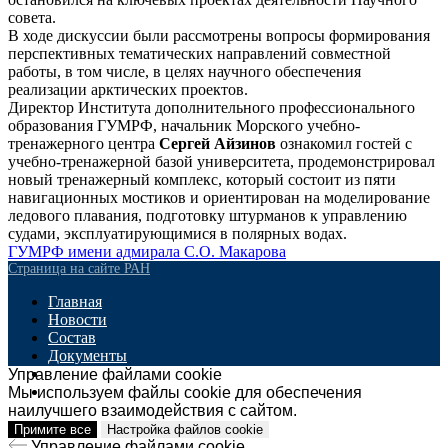
совета.
В ходе дискуссии были рассмотрены вопросы формирования
перспективных тематических направлений совместной
работы, в том числе, в целях научного обеспечения
реализации арктических проектов.
Директор Института дополнительного профессионального
образования ГУМРФ, начальник Морского учебно-
тренажерного центра
Сергей Айзинов
ознакомил гостей с
учебно-тренажерной базой университета, продемонстрировал
новый тренажерный комплекс, который состоит из пяти
навигационных мостиков и ориентирован на моделирование
ледового плавания, подготовку штурманов к управлению
судами, эксплуатирующимися в полярных водах.
ГУМРФ имени адмирала С.О. Макарова
Страница на сайте РАН
Главная
Новости
Состав
Документы
Мероприятия
Управление файлами cookie
Контакты
Мы используем файлы cookie для обеспечения
наилучшего взаимодействия с сайтом.
Страница на сайте РАН
Примите все
Настройка файлов cookie
Наверх
Управление файлами cookie