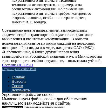
искусственного интеллекта. Подобные
технологии используются, например, и на
беспилотных автомобилях. Но применение
искусственного интеллекта требует контроля со
стороны человека, особенно на транспорте», –
заметил В. Г. Бондур.
Совершенно новым направлением взаимодействия
академической и транспортной науки стали квантовые
вычисления и квантовые коммуникации. В области
использования квантовых коммуникаций на передовых
позициях в России, да и в мире, находится ОАО «РЖД».
«Перечисленные, а также другие направления
взаимодействия Российской академии наук и Министерства
транспорта чрезвычайно актуальны», – подытожил учёный.
Вестник ОНЗ РАН
Страница на сайте РАН
Главная
Новости
Состав
Документы
Мероприятия
Управление файлами cookie
Контакты
Мы используем файлы cookie для обеспечения
наилучшего взаимодействия с сайтом.
Страница на сайте РАН
Примите все
Настройка файлов cookie