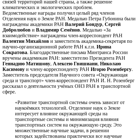
связей территорий нашей страны, а также решение
климатических и экологических проблем.
Ведомственные награды получил целый ряд членов
Отделения наук о Земле РАН. Медалью Петра Губонина были
награждены академики РАН
Валерий Бондур
,
Сергей
Добролюбов
и
Владимир Семёнов
. Медалью «За
взаимодействие» награждены член-корреспондент РАН
Валентин Михайлов
и заместитель академика-секретаря по
научно-организационной работе РАН к.г.н.
Ирина
Сократова
. Благодарственные письма Минтранса России
вручены академикам РАН: заместителю Президента РАН
Геннадию Матишову
,
Алексею Гвишиани
,
Николаю
Касимову
и члену-корреспонденту РАН
Игорю Розенбергу
.
Заместитель председателя Научного совета «Окружающая
среда и транспорт» член-корреспондент РАН И. Н. Розенберг
рассказал о деятельности учёных ОНЗ РАН в транспортной
сфере.
«Развитие транспортной системы очень зависит от
наукоёмких технологий. Отделение наук о Земле
интересует влияние окружающей среды на
транспортные системы и минимизация влияния
транспортных систем на окружающую среду. Это
множественные научные задачи, в решении
которых задействованы практически все научные