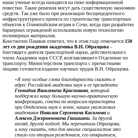
наши ученые всегда находятся на пике информационной
повестки. Такие решения могут дать существенную экономию
средств. Так уже было при реализации беспрецедентного
инфраструктурного проекта по строительству транспортных
объектов к Олимпийским играм в Сочи, когда при разработке
барьерных ограждений использовали новую технологию
полимерных материалов.
Константин Пашков отметил, что в этом году отмечается
150
лет со дня рождения академика В.Н. Образцова
–
блестящего деятеля транспортной науки, действительного
члена Академии наук СССР, возглавлявшего Отделение по
транспорту. Министерством транспорта с причастными
лицами готовится издание научных трудов В.Н. Образцова.
«
Я хочу особые слова благодарности сказать в
адрес Российской академии наук и ее президента
Геннадия Яковлевича Красникова
, который
поддержал нашу большую научно-практическую
конференцию, совета по вопросам транспорта
при Отделении наук о земле, наших уважаемых
академиков
Николая Сергеевича Касимова
и
Алексея Джерменовича Гвишиани
. За другой
взгляд, другой подход. Мы перечитали Образцова,
и хочу сказать, что для многих специалистов это
стало его вторым рождением, его открытием,