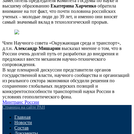
Заместитель председателя Комитета Госдумы по науке и
высшему образованию
Екатерина Харченко
обратила
внимание на тот факт, что почти половина российских
ученых – молодые люди до 39 лет, и именно они вносят
самый значимый вклад в технологический прорыв.
Член Научного совета «Окружающая среда и транспорт»,
д.т.н.
Александр Мишарин
высказал мнение о том, что в
России очень долгий путь от разработки до внедрения и
предложил ввести механизм научно-технического
сопровождения.
В ходе пленарной дискуссии представители органов
государственной власти, научного сообщества и организаций
из реального сектора экономики обсудили решения по
сохранению глобальных лидерских позиций и
конкурентоспособности транспортной науки России в
условиях геополитического фона.
Минтранс России
Страница на сайте РАН
Главная
Новости
Состав
Документы