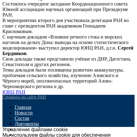
Состоялось очередное заседание Координационного совета
Южной ассоциации научных организаций при Президиуме
РАН.
В мероприятиях второго дня участвовала делегация РАН во
главе с президентом РАН академиком Геннадием
Красниковым.
С научным докладом «Влияние речного стока и морских
нагонов на дельту Дона: выводы на основе статистического
моделирования»​ выступил директор ЮНЦ РАН, д.г.н.
Сергей
Бердников
.
Свои доклады также представили учёные из ДНР, Дагестана,
Севастополя и других регионов.
Темы докладов были посвящены развитию аквакультуры,
проблемам сельского хозяйства, изучению Азовского и
Чёрного морей, оползнеопасных территорий Азово-
Черноморского региона и др.
ЮНЦ РАН
Страница на сайте РАН
Главная
Новости
Состав
Документы
Мероприятия
Управление файлами cookie
Контакты
Мы используем файлы cookie для обеспечения